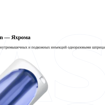
en — Яхрома
 внутримышечных и подкожных инъекций одноразовыми шприцам