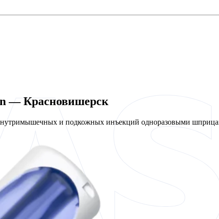
len — Красновишерск
 внутримышечных и подкожных инъекций одноразовыми шприцам