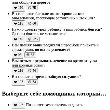
или обходится
дорого
?
❤️
170
😢
75
Вы или ваши близкие имеют
хронические
заболевания
, требующие регулярных инъекций?
❤️
115
😢
66
Нужно сделать
укол ребенку
, а ваш ребенок
боится
?
Да и вы боитесь не меньше него!
❤️
146
😢
225
Вам
звонят ваши родители
с просьбой приехать и
сделать укол,
но вы не успеваете
?
❤️
95
😢
53
Вам
нельзя прерывать лечение
на время отпуска
или командировки?
❤️
116
😢
44
Вы попали
в чрезвычайную ситуацию
?
❤️
107
😢
73
Выберите себе помощника, который…
Позволяет самостоятельно делать
❤️
127