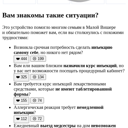
Вам знакомы такие ситуации?
Это устройство помогло многим семьям в Малой Вишере
и обязательно поможет вам, если вы столкнулись с похожими
трудностями:
Возникла срочная потребность сделать
инъекцию
самому себе
, но никого нет рядом?
❤️
444
😢
199
Вам или вашим близким
назначили курс инъекций
, но
у вас нет возможности посещать процедурный кабинет?
❤️
325
😢
134
Вам требуется курс инъекций лекарственными
средствами, которые
не имеют таблетированной
формы
?
❤️
155
😢
74
Аллергическая реакция требует
немедленной
инъекции
?
❤️
112
😢
72
Ежедневный
выезд медсестры
на дом
невозможен