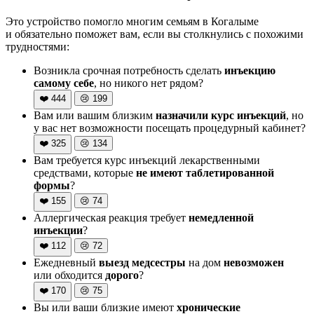
Это устройство помогло многим семьям в Когалыме
и обязательно поможет вам, если вы столкнулись с похожими
трудностями:
Возникла срочная потребность сделать
инъекцию
самому себе
, но никого нет рядом?
❤️
444
😢
199
Вам или вашим близким
назначили курс инъекций
, но
у вас нет возможности посещать процедурный кабинет?
❤️
325
😢
134
Вам требуется курс инъекций лекарственными
средствами, которые
не имеют таблетированной
формы
?
❤️
155
😢
74
Аллергическая реакция требует
немедленной
инъекции
?
❤️
112
😢
72
Ежедневный
выезд медсестры
на дом
невозможен
или обходится
дорого
?
❤️
170
😢
75
Вы или ваши близкие имеют
хронические