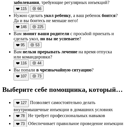
заболевания
, требующие регулярных инъекций?
❤️
115
😢
66
Нужно сделать
укол ребенку
, а ваш ребенок
боится
?
Да и вы боитесь не меньше него!
❤️
146
😢
225
Вам
звонят ваши родители
с просьбой приехать и
сделать укол,
но вы не успеваете
?
❤️
95
😢
53
Вам
нельзя прерывать лечение
на время отпуска
или командировки?
❤️
116
😢
44
Вы попали
в чрезвычайную ситуацию
?
❤️
107
😢
73
Выберите себе помощника, который…
Позволяет самостоятельно делать
❤️
127
внутримышечные инъекции в домашних условиях
Не требует профессиональных навыков
❤️
78
Обеспечивает правильное проведение инъекции
❤️
73