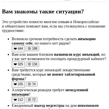
Вам знакомы такие ситуации?
Это устройство помогло многим семьям в Новороссийске
и обязательно поможет вам, если вы столкнулись с похожими
трудностями:
Возникла срочная потребность сделать
инъекцию
самому себе
, но никого нет рядом?
❤️
444
😢
199
Вам или вашим близким
назначили курс инъекций
, но
у вас нет возможности посещать процедурный кабинет?
❤️
325
😢
134
Вам требуется курс инъекций лекарственными
средствами, которые
не имеют таблетированной
формы
?
❤️
155
😢
74
Аллергическая реакция требует
немедленной
инъекции
?
❤️
112
😢
72
Ежедневный
выезд медсестры
на дом
невозможен