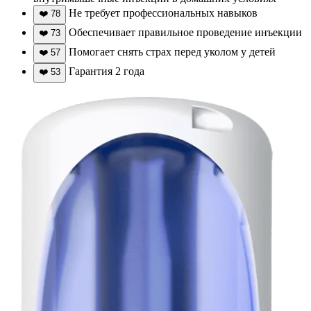
Не требует профессиональных навыков
❤️
78
Обеспечивает правильное проведение инъекции
❤️
73
Помогает снять страх перед уколом у детей
❤️
57
Гарантия 2 года
❤️
53