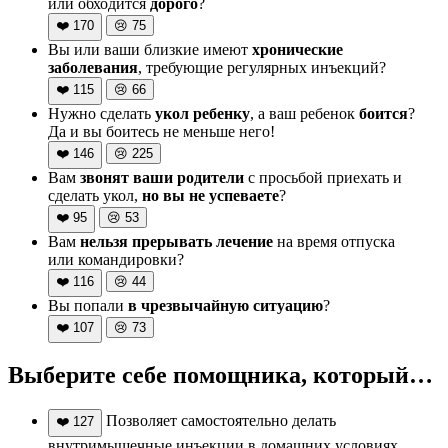
или обходится
дорого
?
❤️
170
😢
75
Вы или ваши близкие имеют
хронические
заболевания
, требующие регулярных инъекций?
❤️
115
😢
66
Нужно сделать
укол ребенку
, а ваш ребенок
боится
?
Да и вы боитесь не меньше него!
❤️
146
😢
225
Вам
звонят ваши родители
с просьбой приехать и
сделать укол,
но вы не успеваете
?
❤️
95
😢
53
Вам
нельзя прерывать лечение
на время отпуска
или командировки?
❤️
116
😢
44
Вы попали
в чрезвычайную ситуацию
?
❤️
107
😢
73
Выберите себе помощника, который…
Позволяет самостоятельно делать
❤️
127
внутримышечные инъекции в домашних условиях