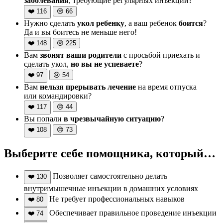
заболевания
, требующие регулярных инъекций?
❤️
116
😢
66
Нужно сделать
укол ребенку
, а ваш ребенок
боится
?
Да и вы боитесь не меньше него!
❤️
148
😢
225
Вам
звонят ваши родители
с просьбой приехать и
сделать укол,
но вы не успеваете
?
❤️
97
😢
54
Вам
нельзя прерывать лечение
на время отпуска
или командировки?
❤️
117
😢
44
Вы попали
в чрезвычайную ситуацию
?
❤️
108
😢
73
Выберите себе помощника, который…
Позволяет самостоятельно делать
❤️
130
внутримышечные инъекции в домашних условиях
Не требует профессиональных навыков
❤️
80
Обеспечивает правильное проведение инъекции
❤️
74