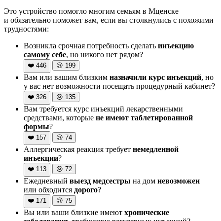
Это устройство помогло многим семьям в Мценске
и обязательно поможет вам, если вы столкнулись с похожими
трудностями:
Возникла срочная потребность сделать
инъекцию
самому себе
, но никого нет рядом?
❤️
446
😢
199
Вам или вашим близким
назначили курс инъекций
, но
у вас нет возможности посещать процедурный кабинет?
❤️
326
😢
135
Вам требуется курс инъекций лекарственными
средствами, которые
не имеют таблетированной
формы
?
❤️
157
😢
74
Аллергическая реакция требует
немедленной
инъекции
?
❤️
113
😢
72
Ежедневный
выезд медсестры
на дом
невозможен
или обходится
дорого
?
❤️
171
😢
75
Вы или ваши близкие имеют
хронические