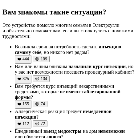
Вам знакомы такие ситуации?
Это устройство помогло многим семьям в Электроугли
и обязательно поможет вам, если вы столкнулись с похожими
трудностями:
Возникла срочная потребность сделать
инъекцию
самому себе
, но никого нет рядом?
❤️
444
😢
199
Вам или вашим близким
назначили курс инъекций
, но
у вас нет возможности посещать процедурный кабинет?
❤️
325
😢
134
Вам требуется курс инъекций лекарственными
средствами, которые
не имеют таблетированной
формы
?
❤️
155
😢
74
Аллергическая реакция требует
немедленной
инъекции
?
❤️
112
😢
72
Ежедневный
выезд медсестры
на дом
невозможен
или обходится
дорого
?