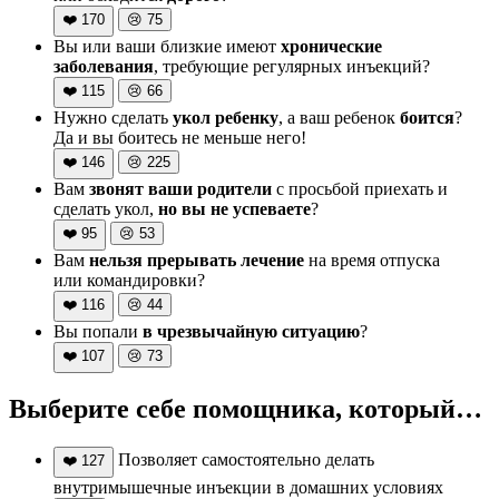
❤️
170
😢
75
Вы или ваши близкие имеют
хронические
заболевания
, требующие регулярных инъекций?
❤️
115
😢
66
Нужно сделать
укол ребенку
, а ваш ребенок
боится
?
Да и вы боитесь не меньше него!
❤️
146
😢
225
Вам
звонят ваши родители
с просьбой приехать и
сделать укол,
но вы не успеваете
?
❤️
95
😢
53
Вам
нельзя прерывать лечение
на время отпуска
или командировки?
❤️
116
😢
44
Вы попали
в чрезвычайную ситуацию
?
❤️
107
😢
73
Выберите себе помощника, который…
Позволяет самостоятельно делать
❤️
127
внутримышечные инъекции в домашних условиях