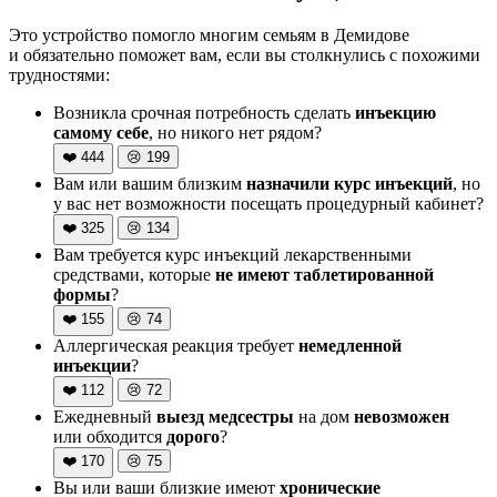
Это устройство помогло многим семьям в Демидове
и обязательно поможет вам, если вы столкнулись с похожими
трудностями:
Возникла срочная потребность сделать
инъекцию
самому себе
, но никого нет рядом?
❤️
444
😢
199
Вам или вашим близким
назначили курс инъекций
, но
у вас нет возможности посещать процедурный кабинет?
❤️
325
😢
134
Вам требуется курс инъекций лекарственными
средствами, которые
не имеют таблетированной
формы
?
❤️
155
😢
74
Аллергическая реакция требует
немедленной
инъекции
?
❤️
112
😢
72
Ежедневный
выезд медсестры
на дом
невозможен
или обходится
дорого
?
❤️
170
😢
75
Вы или ваши близкие имеют
хронические