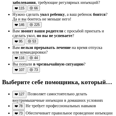
заболевания
, требующие регулярных инъекций?
❤️
115
😢
66
Нужно сделать
укол ребенку
, а ваш ребенок
боится
?
Да и вы боитесь не меньше него!
❤️
146
😢
225
Вам
звонят ваши родители
с просьбой приехать и
сделать укол,
но вы не успеваете
?
❤️
95
😢
53
Вам
нельзя прерывать лечение
на время отпуска
или командировки?
❤️
116
😢
44
Вы попали
в чрезвычайную ситуацию
?
❤️
107
😢
73
Выберите себе помощника, который…
Позволяет самостоятельно делать
❤️
127
внутримышечные инъекции в домашних условиях
Не требует профессиональных навыков
❤️
78
Обеспечивает правильное проведение инъекции
❤️
73