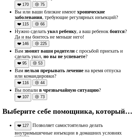
❤️
170
😢
75
Вы или ваши близкие имеют
хронические
заболевания
, требующие регулярных инъекций?
❤️
115
😢
66
Нужно сделать
укол ребенку
, а ваш ребенок
боится
?
Да и вы боитесь не меньше него!
❤️
146
😢
225
Вам
звонят ваши родители
с просьбой приехать и
сделать укол,
но вы не успеваете
?
❤️
95
😢
53
Вам
нельзя прерывать лечение
на время отпуска
или командировки?
❤️
116
😢
44
Вы попали
в чрезвычайную ситуацию
?
❤️
107
😢
73
Выберите себе помощника, который…
Позволяет самостоятельно делать
❤️
127
внутримышечные инъекции в домашних условиях