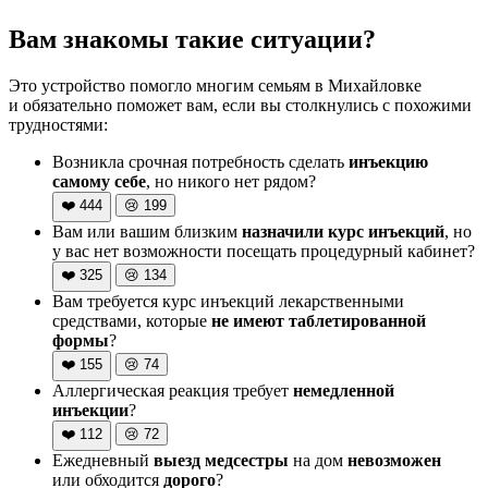
Вам знакомы такие ситуации?
Это устройство помогло многим семьям в Михайловке
и обязательно поможет вам, если вы столкнулись с похожими
трудностями:
Возникла срочная потребность сделать
инъекцию
самому себе
, но никого нет рядом?
❤️
444
😢
199
Вам или вашим близким
назначили курс инъекций
, но
у вас нет возможности посещать процедурный кабинет?
❤️
325
😢
134
Вам требуется курс инъекций лекарственными
средствами, которые
не имеют таблетированной
формы
?
❤️
155
😢
74
Аллергическая реакция требует
немедленной
инъекции
?
❤️
112
😢
72
Ежедневный
выезд медсестры
на дом
невозможен
или обходится
дорого
?