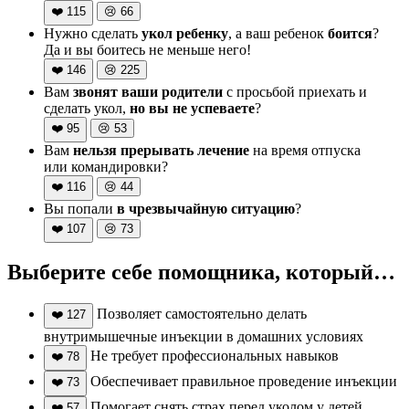
❤️
115
😢
66
Нужно сделать
укол ребенку
, а ваш ребенок
боится
?
Да и вы боитесь не меньше него!
❤️
146
😢
225
Вам
звонят ваши родители
с просьбой приехать и
сделать укол,
но вы не успеваете
?
❤️
95
😢
53
Вам
нельзя прерывать лечение
на время отпуска
или командировки?
❤️
116
😢
44
Вы попали
в чрезвычайную ситуацию
?
❤️
107
😢
73
Выберите себе помощника, который…
Позволяет самостоятельно делать
❤️
127
внутримышечные инъекции в домашних условиях
Не требует профессиональных навыков
❤️
78
Обеспечивает правильное проведение инъекции
❤️
73
Помогает снять страх перед уколом у детей
❤️
57