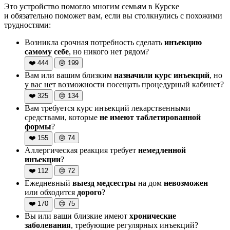
Это устройство помогло многим семьям в Курске
и обязательно поможет вам, если вы столкнулись с похожими
трудностями:
Возникла срочная потребность сделать
инъекцию
самому себе
, но никого нет рядом?
❤️
444
😢
199
Вам или вашим близким
назначили курс инъекций
, но
у вас нет возможности посещать процедурный кабинет?
❤️
325
😢
134
Вам требуется курс инъекций лекарственными
средствами, которые
не имеют таблетированной
формы
?
❤️
155
😢
74
Аллергическая реакция требует
немедленной
инъекции
?
❤️
112
😢
72
Ежедневный
выезд медсестры
на дом
невозможен
или обходится
дорого
?
❤️
170
😢
75
Вы или ваши близкие имеют
хронические
заболевания
, требующие регулярных инъекций?