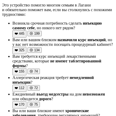
Это устройство помогло многим семьям в Лагани
и обязательно поможет вам, если вы столкнулись с похожими
трудностями:
Возникла срочная потребность сделать
инъекцию
самому себе
, но никого нет рядом?
❤️
445
😢
199
Вам или вашим близким
назначили курс инъекций
, но
у вас нет возможности посещать процедурный кабинет?
❤️
325
😢
134
Вам требуется курс инъекций лекарственными
средствами, которые
не имеют таблетированной
формы
?
❤️
155
😢
74
Аллергическая реакция требует
немедленной
инъекции
?
❤️
112
😢
72
Ежедневный
выезд медсестры
на дом
невозможен
или обходится
дорого
?
❤️
170
😢
75
Вы или ваши близкие имеют
хронические
заболевания
, требующие регулярных инъекций?