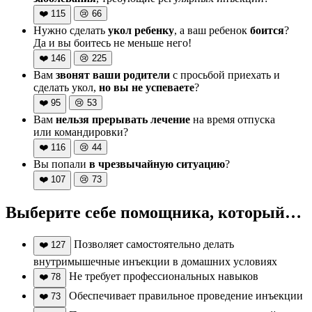
❤️
115
😢
66
Нужно сделать
укол ребенку
, а ваш ребенок
боится
?
Да и вы боитесь не меньше него!
❤️
146
😢
225
Вам
звонят ваши родители
с просьбой приехать и
сделать укол,
но вы не успеваете
?
❤️
95
😢
53
Вам
нельзя прерывать лечение
на время отпуска
или командировки?
❤️
116
😢
44
Вы попали
в чрезвычайную ситуацию
?
❤️
107
😢
73
Выберите себе помощника, который…
Позволяет самостоятельно делать
❤️
127
внутримышечные инъекции в домашних условиях
Не требует профессиональных навыков
❤️
78
Обеспечивает правильное проведение инъекции
❤️
73