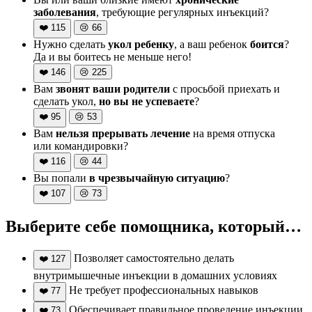
заболевания
, требующие регулярных инъекций?
❤️
115
😢
66
Нужно сделать
укол ребенку
, а ваш ребенок
боится
?
Да и вы боитесь не меньше него!
❤️
146
😢
225
Вам
звонят ваши родители
с просьбой приехать и
сделать укол,
но вы не успеваете
?
❤️
95
😢
53
Вам
нельзя прерывать лечение
на время отпуска
или командировки?
❤️
116
😢
44
Вы попали
в чрезвычайную ситуацию
?
❤️
107
😢
73
Выберите себе помощника, который…
Позволяет самостоятельно делать
❤️
127
внутримышечные инъекции в домашних условиях
Не требует профессиональных навыков
❤️
77
Обеспечивает правильное проведение инъекции
❤️
73