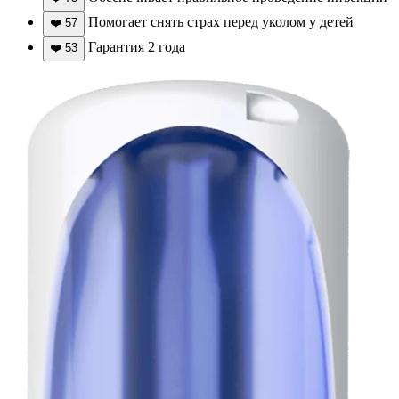
Помогает снять страх перед уколом у детей
❤️
57
Гарантия 2 года
❤️
53