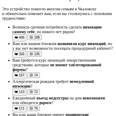
Это устройство помогло многим семьям в Чкаловске
и обязательно поможет вам, если вы столкнулись с похожими
трудностями:
Возникла срочная потребность сделать
инъекцию
самому себе
, но никого нет рядом?
❤️
446
😢
199
Вам или вашим близким
назначили курс инъекций
, но
у вас нет возможности посещать процедурный кабинет?
❤️
326
😢
135
Вам требуется курс инъекций лекарственными
средствами, которые
не имеют таблетированной
формы
?
❤️
157
😢
74
Аллергическая реакция требует
немедленной
инъекции
?
❤️
113
😢
72
Ежедневный
выезд медсестры
на дом
невозможен
или обходится
дорого
?
❤️
171
😢
75
Вы или ваши близкие имеют
хронические