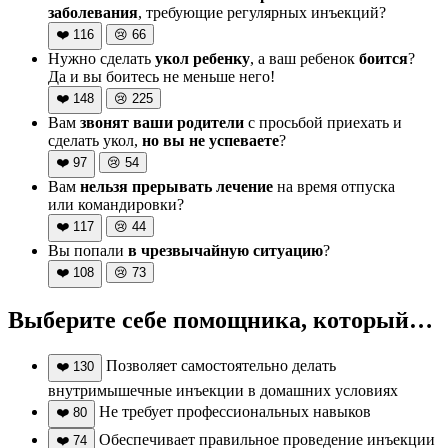
заболевания
, требующие регулярных инъекций?
❤️
116
😢
66
Нужно сделать
укол ребенку
, а ваш ребенок
боится
?
Да и вы боитесь не меньше него!
❤️
148
😢
225
Вам
звонят ваши родители
с просьбой приехать и
сделать укол,
но вы не успеваете
?
❤️
97
😢
54
Вам
нельзя прерывать лечение
на время отпуска
или командировки?
❤️
117
😢
44
Вы попали
в чрезвычайную ситуацию
?
❤️
108
😢
73
Выберите себе помощника, который…
Позволяет самостоятельно делать
❤️
130
внутримышечные инъекции в домашних условиях
Не требует профессиональных навыков
❤️
80
Обеспечивает правильное проведение инъекции
❤️
74