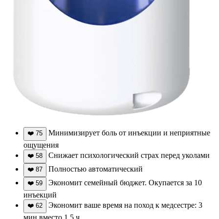
Минимизирует боль от инъекции и неприятные
❤️
75
ощущения
Снижает психологический страх перед уколами
❤️
58
Полностью автоматический
❤️
87
Экономит семейный бюджет. Окупается за 10
❤️
59
инъекций
Экономит ваше время на поход к медсестре: 3
❤️
62
мин вместо 1,5 ч.