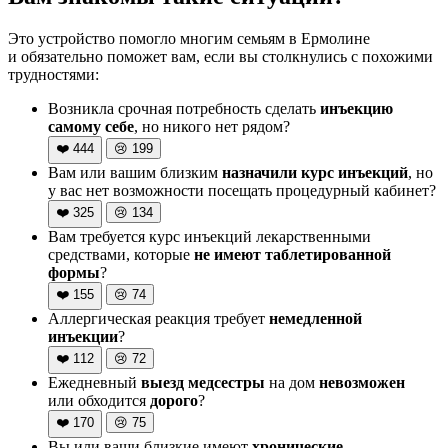
Это устройство помогло многим семьям в Ермолине
и обязательно поможет вам, если вы столкнулись с похожими
трудностями:
Возникла срочная потребность сделать
инъекцию
самому себе
, но никого нет рядом?
❤️
444
😢
199
Вам или вашим близким
назначили курс инъекций
, но
у вас нет возможности посещать процедурный кабинет?
❤️
325
😢
134
Вам требуется курс инъекций лекарственными
средствами, которые
не имеют таблетированной
формы
?
❤️
155
😢
74
Аллергическая реакция требует
немедленной
инъекции
?
❤️
112
😢
72
Ежедневный
выезд медсестры
на дом
невозможен
или обходится
дорого
?
❤️
170
😢
75
Вы или ваши близкие имеют
хронические