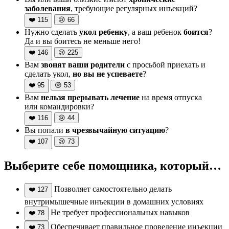
заболевания
, требующие регулярных инъекций?
❤️
115
😢
66
Нужно сделать
укол ребенку
, а ваш ребенок
боится
?
Да и вы боитесь не меньше него!
❤️
146
😢
225
Вам
звонят ваши родители
с просьбой приехать и
сделать укол,
но вы не успеваете
?
❤️
95
😢
53
Вам
нельзя прерывать лечение
на время отпуска
или командировки?
❤️
116
😢
44
Вы попали
в чрезвычайную ситуацию
?
❤️
107
😢
73
Выберите себе помощника, который…
Позволяет самостоятельно делать
❤️
127
внутримышечные инъекции в домашних условиях
Не требует профессиональных навыков
❤️
78
Обеспечивает правильное проведение инъекции
❤️
73