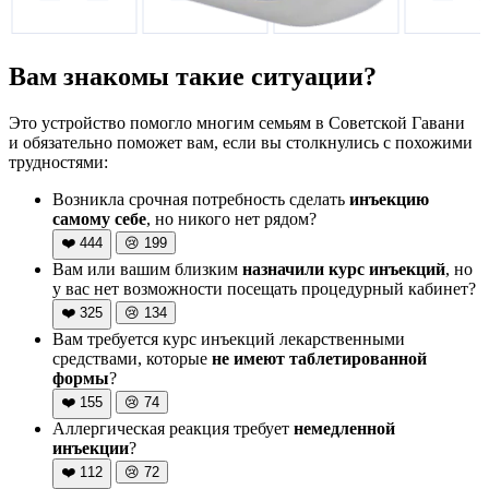
Вам знакомы такие ситуации?
Это устройство помогло многим семьям в Советской Гавани
и обязательно поможет вам, если вы столкнулись с похожими
трудностями:
Возникла срочная потребность сделать
инъекцию
самому себе
, но никого нет рядом?
❤️
444
😢
199
Вам или вашим близким
назначили курс инъекций
, но
у вас нет возможности посещать процедурный кабинет?
❤️
325
😢
134
Вам требуется курс инъекций лекарственными
средствами, которые
не имеют таблетированной
формы
?
❤️
155
😢
74
Аллергическая реакция требует
немедленной
инъекции
?
❤️
112
😢
72