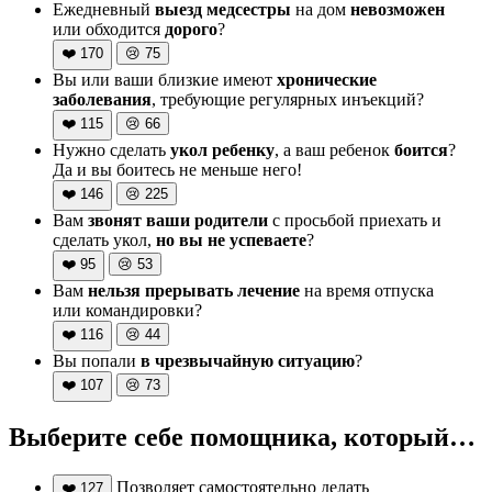
Ежедневный
выезд медсестры
на дом
невозможен
или обходится
дорого
?
❤️
170
😢
75
Вы или ваши близкие имеют
хронические
заболевания
, требующие регулярных инъекций?
❤️
115
😢
66
Нужно сделать
укол ребенку
, а ваш ребенок
боится
?
Да и вы боитесь не меньше него!
❤️
146
😢
225
Вам
звонят ваши родители
с просьбой приехать и
сделать укол,
но вы не успеваете
?
❤️
95
😢
53
Вам
нельзя прерывать лечение
на время отпуска
или командировки?
❤️
116
😢
44
Вы попали
в чрезвычайную ситуацию
?
❤️
107
😢
73
Выберите себе помощника, который…
Позволяет самостоятельно делать
❤️
127