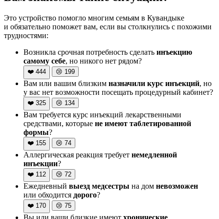
Это устройство помогло многим семьям в Кувандыке
и обязательно поможет вам, если вы столкнулись с похожими
трудностями:
Возникла срочная потребность сделать
инъекцию
самому себе
, но никого нет рядом?
❤️
444
😢
199
Вам или вашим близким
назначили курс инъекций
, но
у вас нет возможности посещать процедурный кабинет?
❤️
325
😢
134
Вам требуется курс инъекций лекарственными
средствами, которые
не имеют таблетированной
формы
?
❤️
155
😢
74
Аллергическая реакция требует
немедленной
инъекции
?
❤️
112
😢
72
Ежедневный
выезд медсестры
на дом
невозможен
или обходится
дорого
?
❤️
170
😢
75
Вы или ваши близкие имеют
хронические