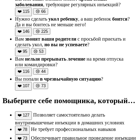
заболевания
, требующие регулярных инъекций?
❤️
115
😢
66
Нужно сделать
укол ребенку
, а ваш ребенок
боится
?
Да и вы боитесь не меньше него!
❤️
146
😢
225
Вам
звонят ваши родители
с просьбой приехать и
сделать укол,
но вы не успеваете
?
❤️
95
😢
53
Вам
нельзя прерывать лечение
на время отпуска
или командировки?
❤️
116
😢
44
Вы попали
в чрезвычайную ситуацию
?
❤️
107
😢
73
Выберите себе помощника, который…
Позволяет самостоятельно делать
❤️
127
внутримышечные инъекции в домашних условиях
Не требует профессиональных навыков
❤️
78
Обеспечивает правильное проведение инъекции
❤️
73