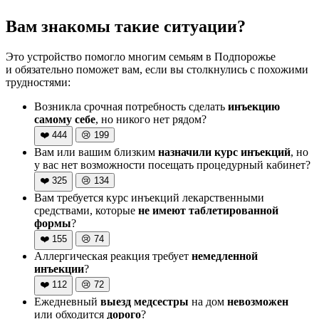
Вам знакомы такие ситуации?
Это устройство помогло многим семьям в Подпорожье
и обязательно поможет вам, если вы столкнулись с похожими
трудностями:
Возникла срочная потребность сделать
инъекцию
самому себе
, но никого нет рядом?
❤️
444
😢
199
Вам или вашим близким
назначили курс инъекций
, но
у вас нет возможности посещать процедурный кабинет?
❤️
325
😢
134
Вам требуется курс инъекций лекарственными
средствами, которые
не имеют таблетированной
формы
?
❤️
155
😢
74
Аллергическая реакция требует
немедленной
инъекции
?
❤️
112
😢
72
Ежедневный
выезд медсестры
на дом
невозможен
или обходится
дорого
?