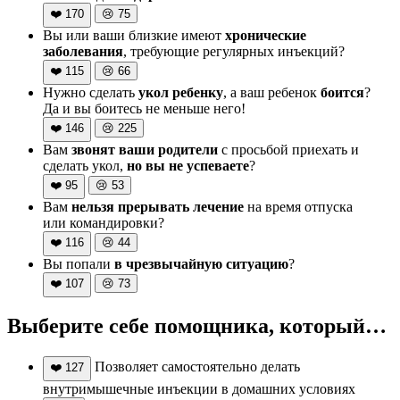
❤️
170
😢
75
Вы или ваши близкие имеют
хронические
заболевания
, требующие регулярных инъекций?
❤️
115
😢
66
Нужно сделать
укол ребенку
, а ваш ребенок
боится
?
Да и вы боитесь не меньше него!
❤️
146
😢
225
Вам
звонят ваши родители
с просьбой приехать и
сделать укол,
но вы не успеваете
?
❤️
95
😢
53
Вам
нельзя прерывать лечение
на время отпуска
или командировки?
❤️
116
😢
44
Вы попали
в чрезвычайную ситуацию
?
❤️
107
😢
73
Выберите себе помощника, который…
Позволяет самостоятельно делать
❤️
127
внутримышечные инъекции в домашних условиях