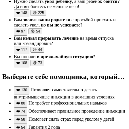
Нужно сделать
укол ребенку
, а ваш ребенок
боится
?
Да и вы боитесь не меньше него!
❤️
148
😢
225
Вам
звонят ваши родители
с просьбой приехать и
сделать укол,
но вы не успеваете
?
❤️
97
😢
54
Вам
нельзя прерывать лечение
на время отпуска
или командировки?
❤️
117
😢
44
Вы попали
в чрезвычайную ситуацию
?
❤️
108
😢
73
Выберите себе помощника, который…
Позволяет самостоятельно делать
❤️
130
внутримышечные инъекции в домашних условиях
Не требует профессиональных навыков
❤️
80
Обеспечивает правильное проведение инъекции
❤️
74
Помогает снять страх перед уколом у детей
❤️
58
Гарантия 2 года
❤️
54