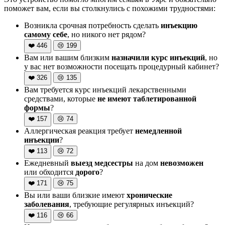
поможет вам, если вы столкнулись с похожими трудностями:
Возникла срочная потребность сделать
инъекцию
самому себе
, но никого нет рядом?
❤️
446
😢
199
Вам или вашим близким
назначили курс инъекций
, но
у вас нет возможности посещать процедурный кабинет?
❤️
326
😢
135
Вам требуется курс инъекций лекарственными
средствами, которые
не имеют таблетированной
формы
?
❤️
157
😢
74
Аллергическая реакция требует
немедленной
инъекции
?
❤️
113
😢
72
Ежедневный
выезд медсестры
на дом
невозможен
или обходится
дорого
?
❤️
171
😢
75
Вы или ваши близкие имеют
хронические
заболевания
, требующие регулярных инъекций?
❤️
116
😢
66