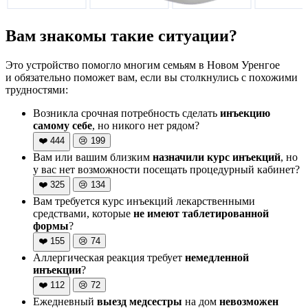
Вам знакомы такие ситуации?
Это устройство помогло многим семьям в Новом Уренгое
и обязательно поможет вам, если вы столкнулись с похожими
трудностями:
Возникла срочная потребность сделать
инъекцию
самому себе
, но никого нет рядом?
❤️
444
😢
199
Вам или вашим близким
назначили курс инъекций
, но
у вас нет возможности посещать процедурный кабинет?
❤️
325
😢
134
Вам требуется курс инъекций лекарственными
средствами, которые
не имеют таблетированной
формы
?
❤️
155
😢
74
Аллергическая реакция требует
немедленной
инъекции
?
❤️
112
😢
72
Ежедневный
выезд медсестры
на дом
невозможен