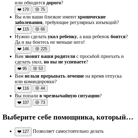
или обходится
дорого
?
❤️
170
😢
75
Вы или ваши близкие имеют
хронические
заболевания
, требующие регулярных инъекций?
❤️
115
😢
66
Нужно сделать
укол ребенку
, а ваш ребенок
боится
?
Да и вы боитесь не меньше него!
❤️
146
😢
225
Вам
звонят ваши родители
с просьбой приехать и
сделать укол,
но вы не успеваете
?
❤️
95
😢
53
Вам
нельзя прерывать лечение
на время отпуска
или командировки?
❤️
116
😢
44
Вы попали
в чрезвычайную ситуацию
?
❤️
107
😢
73
Выберите себе помощника, который…
Позволяет самостоятельно делать
❤️
127