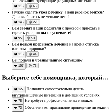
заболевания
, требующие регулярных инъекций?
❤️
115
😢
66
Нужно сделать
укол ребенку
, а ваш ребенок
боится
?
Да и вы боитесь не меньше него!
❤️
146
😢
225
Вам
звонят ваши родители
с просьбой приехать и
сделать укол,
но вы не успеваете
?
❤️
95
😢
53
Вам
нельзя прерывать лечение
на время отпуска
или командировки?
❤️
116
😢
44
Вы попали
в чрезвычайную ситуацию
?
❤️
107
😢
73
Выберите себе помощника, который…
Позволяет самостоятельно делать
❤️
127
внутримышечные инъекции в домашних условиях
Не требует профессиональных навыков
❤️
78
Обеспечивает правильное проведение инъекции
❤️
73