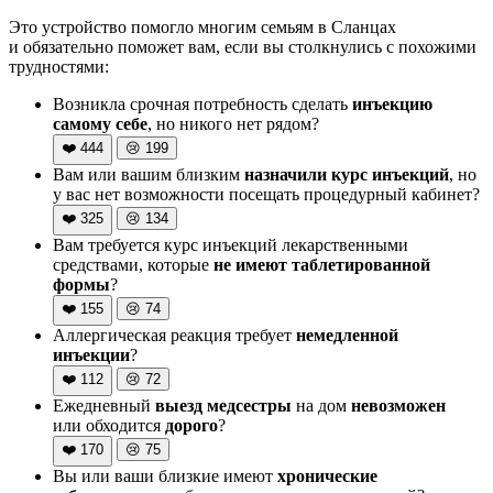
Это устройство помогло многим семьям в Сланцах
и обязательно поможет вам, если вы столкнулись с похожими
трудностями:
Возникла срочная потребность сделать
инъекцию
самому себе
, но никого нет рядом?
❤️
444
😢
199
Вам или вашим близким
назначили курс инъекций
, но
у вас нет возможности посещать процедурный кабинет?
❤️
325
😢
134
Вам требуется курс инъекций лекарственными
средствами, которые
не имеют таблетированной
формы
?
❤️
155
😢
74
Аллергическая реакция требует
немедленной
инъекции
?
❤️
112
😢
72
Ежедневный
выезд медсестры
на дом
невозможен
или обходится
дорого
?
❤️
170
😢
75
Вы или ваши близкие имеют
хронические