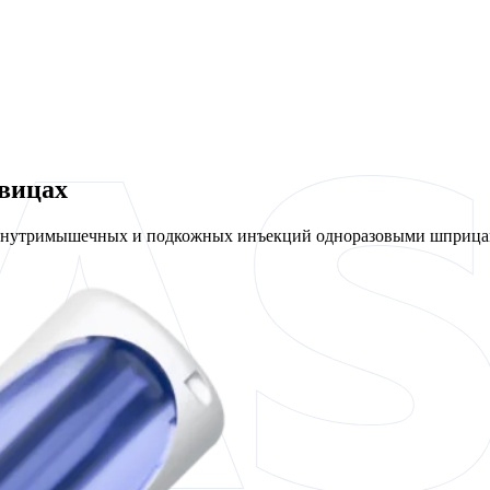
овицах
 внутримышечных и подкожных инъекций одноразовыми шприцам