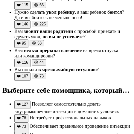
❤️
115
😢
66
Нужно сделать
укол ребенку
, а ваш ребенок
боится
?
Да и вы боитесь не меньше него!
❤️
146
😢
225
Вам
звонят ваши родители
с просьбой приехать и
сделать укол,
но вы не успеваете
?
❤️
95
😢
53
Вам
нельзя прерывать лечение
на время отпуска
или командировки?
❤️
116
😢
44
Вы попали
в чрезвычайную ситуацию
?
❤️
107
😢
73
Выберите себе помощника, который…
Позволяет самостоятельно делать
❤️
127
внутримышечные инъекции в домашних условиях
Не требует профессиональных навыков
❤️
78
Обеспечивает правильное проведение инъекции
❤️
73