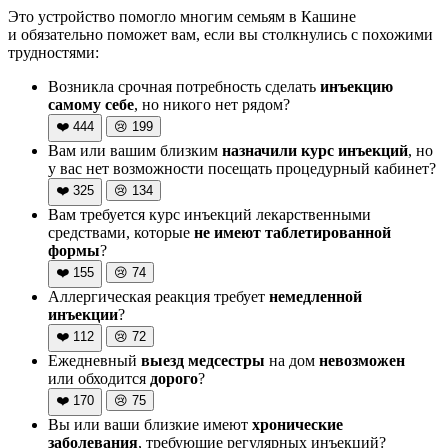
Это устройство помогло многим семьям в Кашине
и обязательно поможет вам, если вы столкнулись с похожими
трудностями:
Возникла срочная потребность сделать
инъекцию
самому себе
, но никого нет рядом?
❤️
444
😢
199
Вам или вашим близким
назначили курс инъекций
, но
у вас нет возможности посещать процедурный кабинет?
❤️
325
😢
134
Вам требуется курс инъекций лекарственными
средствами, которые
не имеют таблетированной
формы
?
❤️
155
😢
74
Аллергическая реакция требует
немедленной
инъекции
?
❤️
112
😢
72
Ежедневный
выезд медсестры
на дом
невозможен
или обходится
дорого
?
❤️
170
😢
75
Вы или ваши близкие имеют
хронические
заболевания
, требующие регулярных инъекций?