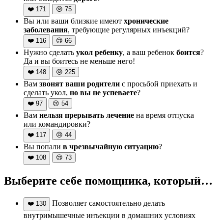
❤️
171
😢
75
Вы или ваши близкие имеют
хронические
заболевания
, требующие регулярных инъекций?
❤️
116
😢
66
Нужно сделать
укол ребенку
, а ваш ребенок
боится
?
Да и вы боитесь не меньше него!
❤️
148
😢
225
Вам
звонят ваши родители
с просьбой приехать и
сделать укол,
но вы не успеваете
?
❤️
97
😢
54
Вам
нельзя прерывать лечение
на время отпуска
или командировки?
❤️
117
😢
44
Вы попали
в чрезвычайную ситуацию
?
❤️
108
😢
73
Выберите себе помощника, который…
Позволяет самостоятельно делать
❤️
130
внутримышечные инъекции в домашних условиях