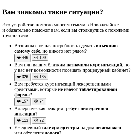
Вам знакомы такие ситуации?
Это устройство помогло многим семьям в Новоалтайске
и обязательно поможет вам, если вы столкнулись с похожими
трудностями:
Возникла срочная потребность сделать
инъекцию
самому себе
, но никого нет рядом?
❤️
446
😢
199
Вам или вашим близким
назначили курс инъекций
, но
у вас нет возможности посещать процедурный кабинет?
❤️
326
😢
135
Вам требуется курс инъекций лекарственными
средствами, которые
не имеют таблетированной
формы
?
❤️
157
😢
74
Аллергическая реакция требует
немедленной
инъекции
?
❤️
113
😢
72
Ежедневный
выезд медсестры
на дом
невозможен
или обходится
дорого
?