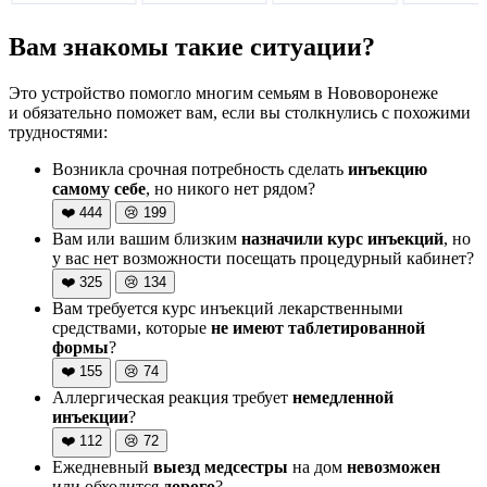
Вам знакомы такие ситуации?
Это устройство помогло многим семьям в Нововоронеже
и обязательно поможет вам, если вы столкнулись с похожими
трудностями:
Возникла срочная потребность сделать
инъекцию
самому себе
, но никого нет рядом?
❤️
444
😢
199
Вам или вашим близким
назначили курс инъекций
, но
у вас нет возможности посещать процедурный кабинет?
❤️
325
😢
134
Вам требуется курс инъекций лекарственными
средствами, которые
не имеют таблетированной
формы
?
❤️
155
😢
74
Аллергическая реакция требует
немедленной
инъекции
?
❤️
112
😢
72
Ежедневный
выезд медсестры
на дом
невозможен
или обходится
дорого
?