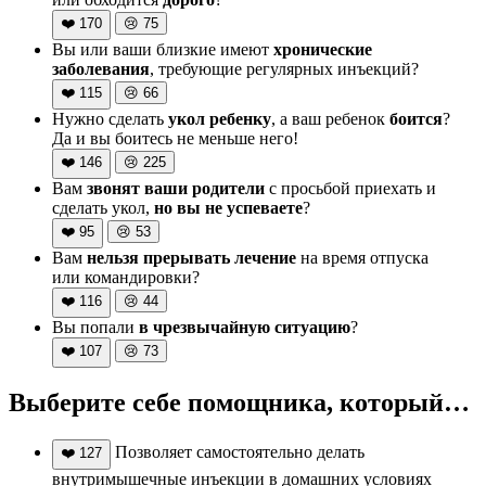
❤️
170
😢
75
Вы или ваши близкие имеют
хронические
заболевания
, требующие регулярных инъекций?
❤️
115
😢
66
Нужно сделать
укол ребенку
, а ваш ребенок
боится
?
Да и вы боитесь не меньше него!
❤️
146
😢
225
Вам
звонят ваши родители
с просьбой приехать и
сделать укол,
но вы не успеваете
?
❤️
95
😢
53
Вам
нельзя прерывать лечение
на время отпуска
или командировки?
❤️
116
😢
44
Вы попали
в чрезвычайную ситуацию
?
❤️
107
😢
73
Выберите себе помощника, который…
Позволяет самостоятельно делать
❤️
127
внутримышечные инъекции в домашних условиях