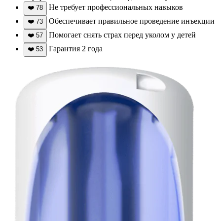
Не требует профессиональных навыков
❤️
78
Обеспечивает правильное проведение инъекции
❤️
73
Помогает снять страх перед уколом у детей
❤️
57
Гарантия 2 года
❤️
53