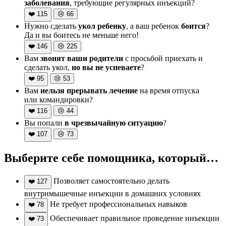
заболевания
, требующие регулярных инъекций?
❤️
115
😢
66
Нужно сделать
укол ребенку
, а ваш ребенок
боится
?
Да и вы боитесь не меньше него!
❤️
146
😢
225
Вам
звонят ваши родители
с просьбой приехать и
сделать укол,
но вы не успеваете
?
❤️
95
😢
53
Вам
нельзя прерывать лечение
на время отпуска
или командировки?
❤️
116
😢
44
Вы попали
в чрезвычайную ситуацию
?
❤️
107
😢
73
Выберите себе помощника, который…
Позволяет самостоятельно делать
❤️
127
внутримышечные инъекции в домашних условиях
Не требует профессиональных навыков
❤️
78
Обеспечивает правильное проведение инъекции
❤️
73