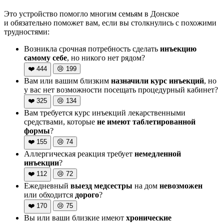
Это устройство помогло многим семьям в Донское
и обязательно поможет вам, если вы столкнулись с похожими
трудностями:
Возникла срочная потребность сделать
инъекцию
самому себе
, но никого нет рядом?
❤️
444
😢
199
Вам или вашим близким
назначили курс инъекций
, но
у вас нет возможности посещать процедурный кабинет?
❤️
325
😢
134
Вам требуется курс инъекций лекарственными
средствами, которые
не имеют таблетированной
формы
?
❤️
155
😢
74
Аллергическая реакция требует
немедленной
инъекции
?
❤️
112
😢
72
Ежедневный
выезд медсестры
на дом
невозможен
или обходится
дорого
?
❤️
170
😢
75
Вы или ваши близкие имеют
хронические